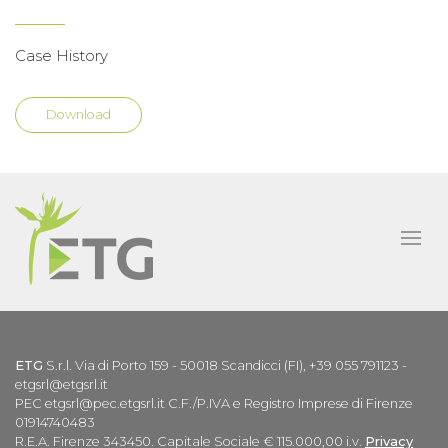
Case History
Download
ETG
S.r.l. Via di Porto 159 - 50018 Scandicci (FI), +39 055 791123 -
etgsrl@etgsrl.it
PEC etgsrl@pec.etgsrl.it C.F./P.IVA e Registro Imprese di Firenze
01914740483
R.E.A. Firenze 343450. Capitale Sociale € 115.000,00 i.v.
Privacy