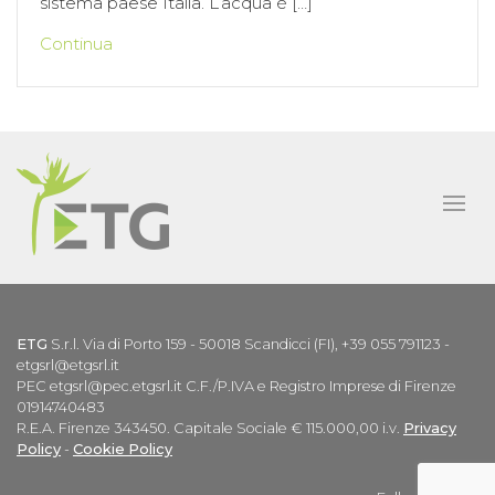
sistema paese Italia. L’acqua è […]
Continua
ETG
S.r.l. Via di Porto 159 - 50018 Scandicci (FI), +39 055 791123 -
etgsrl@etgsrl.it
PEC etgsrl@pec.etgsrl.it C.F./P.IVA e Registro Imprese di Firenze
01914740483
R.E.A. Firenze 343450. Capitale Sociale € 115.000,00 i.v.
Privacy
Policy
-
Cookie Policy