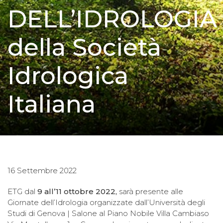
DELL’IDROLOGIA
della Società
Idrologica
Italiana
16 Settembre 2022
ETG dal
9 all’11 ottobre 2022,
sarà presente alle
Giornate dell’Idrologia organizzate dall’Università degli
Studi di Genova | Salone al Piano Nobile Villa Cambiaso