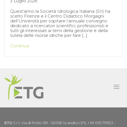
3 Luglio 2026
Quest’anno la Società Idrologica Italiana (SII) ha
scelto Firenze e il Centro Didattico Morgagni
dell’Università per ospitare l’annuale convegno
dedicato a ricercatori scientifici, professionisti e
tutti gli interessati ai temi della gestione e della
tutela delle risorse idriche per fare […]
Continua
ETG
S.r.l. Via di Porto 159 - 50018 Scandicci (FI), +39 055 791123 -