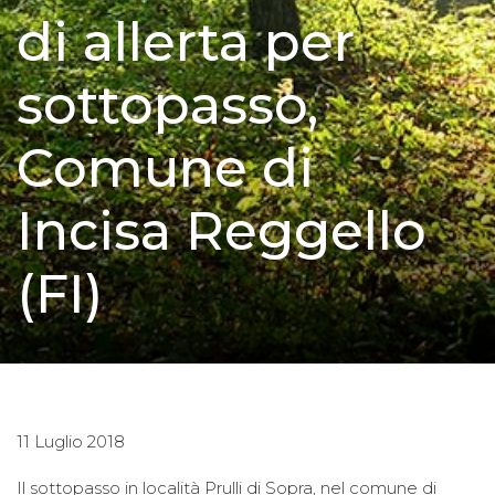
di allerta per
sottopasso,
Comune di
Incisa Reggello
(FI)
11 Luglio 2018
Il sottopasso in località Prulli di Sopra, nel comune di