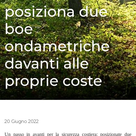
posiziona due
boe
ondametriche
davanti alle
proprie coste
20 Giugno 2022
Un passo in avanti per la sicurezza costiera: posizionate due