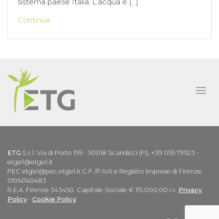
sistema paese Italia. L’acqua è […]
Continua
ETG
S.r.l. Via di Porto 159 - 50018 Scandicci (FI), +39 055 791123 -
etgsrl@etgsrl.it
PEC etgsrl@pec.etgsrl.it C.F./P.IVA e Registro Imprese di Firenze
01914740483
R.E.A. Firenze 343450. Capitale Sociale € 115.000,00 i.v.
Privacy
Policy
-
Cookie Policy