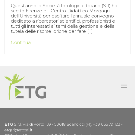
Quest’anno la Società Idrologica Italiana (SII) ha
scelto Firenze e il Centro Didattico Morgagni
dell’Università per ospitare l’annuale convegno
dedicato a ricercatori scientifici, professionisti e
tutti gli interessati ai temi della gestione e della
tutela delle risorse idriche per fare […]
Continua
ETG
S.r.l. Via di Porto 159 - 50018 Scandicci (FI), +39 055 791123 -
etgsrl@etgsrl.it