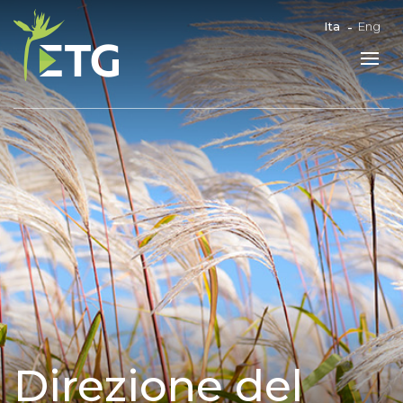
Ita
Eng
Direzione del