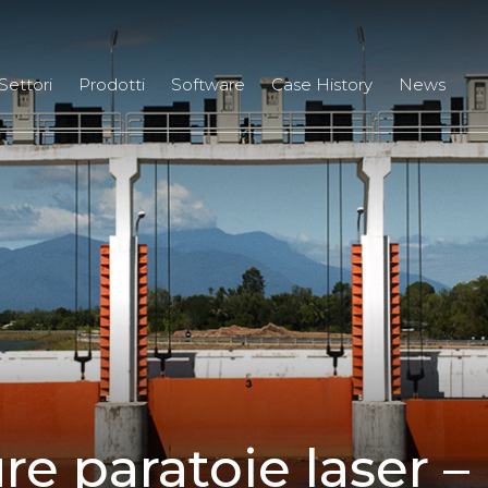
Settori
Prodotti
Software
Case History
News
re paratoie laser 