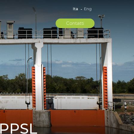
Ita
Eng
Contatti
– PPSL