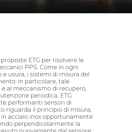
 proposte ETG per risolvere le
meccanici PPS. Come in ogni
e usura, i sistemi di misura del
mento: in particolare, tale
io e al meccanismo di recupero,
nutenzione periodica. ETG
te performanti sensori di
to riguarda il principio di misura,
ra in acciaio inox opportunamente
olpendo perpendicolarmente la
 ricevuto nuovamente dal sensore;