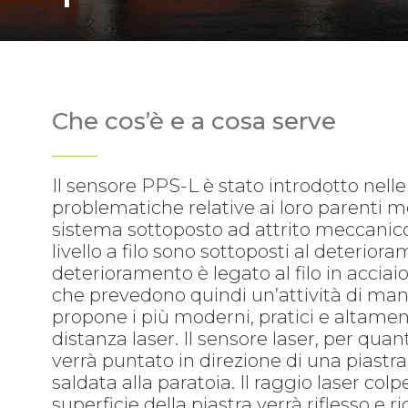
Che cos’è e a cosa serve
Il sensore PPS-L è stato introdotto nelle
problematiche relative ai loro parenti 
sistema sottoposto ad attrito meccanico 
livello a filo sono sottoposti al deteriora
deterioramento è legato al filo in accia
che prevedono quindi un’attività di ma
propone i più moderni, pratici e altamen
distanza laser. Il sensore laser, per quan
verrà puntato in direzione di una piast
saldata alla paratoia. Il raggio laser c
superficie della piastra verrà riflesso e