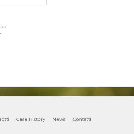
ndo
o
otti
Case History
News
Contatti